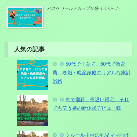
バスケワールドカップが盛り上がった
人気の記事
50代で子育て、60代で教育
費。晩婚・晩産家庭のリアルな家計
戦略
車で宿題、夜遅い帰宅。それ
でも笑う娘の新体操デビュー戦
クルール主催の乳児ママ向け