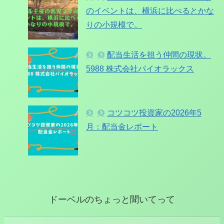
のイベントは、横浜に比べるとかな
りの小規模で。
配当生活を担う仲間の現状。
5988 株式会社パイオラックス
コツコツ投資家の2026年5
月：配当金レポート
ドーベルのちょっと聞いてって