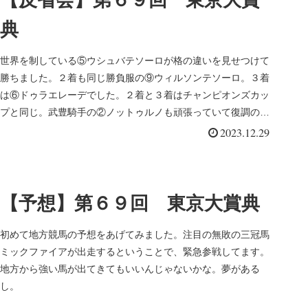
典
世界を制している⑤ウシュバテソーロが格の違いを見せつけて
勝ちました。２着も同じ勝負服の⑨ウィルソンテソーロ。３着
は⑥ドゥラエレーデでした。２着と３着はチャンピオンズカッ
プと同じ。武豊騎手の②ノットゥルノも頑張っていて復調の兆
しが見えました。
2023.12.29
【予想】第６９回 東京大賞典
初めて地方競馬の予想をあげてみました。注目の無敗の三冠馬
ミックファイアが出走するということで、緊急参戦してます。
地方から強い馬が出てきてもいいんじゃないかな。夢がある
し。