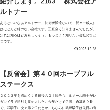
紹介します。2163 株式会社ア
ルトナー
あるといいなあアルトナー。技術者派遣なので、我々一般人に
はほとんど縁のない会社です。正直全く知りませんでしたが、
知れば知るほどおもしろそう。もっとよく知りたい会社のひと
つです。
2023.12.28
【反省会】第４０回ホープフル
ステークス
２０２３年を締めくくる最後のＧⅠ競争も、ルメール騎手がレ
ガレイラで勝利を収めました。今年だけで７勝、通算５０勝
で、武騎手に次ぐ第２位だとか。ちなみに武豊騎手は先日の有