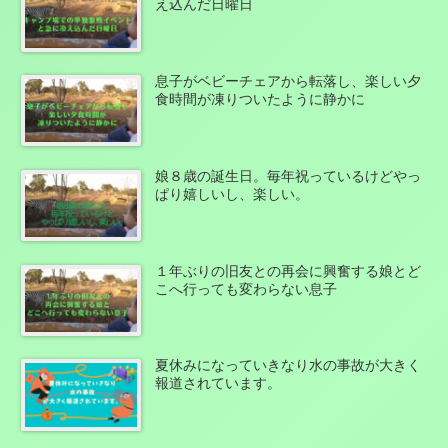
え込んだ日曜日
息子がベビーチェアから転落し、楽しい夕
食時間が凍りついたように静かに
娘８歳の誕生日。毎年祝っているけどやっ
ぱり嬉しいし、楽しい。
１年ぶりの旧友との再会に興奮する娘とど
こへ行っても変わらない息子
夏休みになっていきなり水の事故が大きく
報道されています。