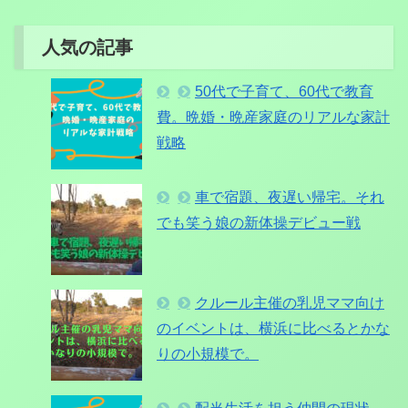
人気の記事
50代で子育て、60代で教育
費。晩婚・晩産家庭のリアルな家計
戦略
車で宿題、夜遅い帰宅。それ
でも笑う娘の新体操デビュー戦
クルール主催の乳児ママ向け
のイベントは、横浜に比べるとかな
りの小規模で。