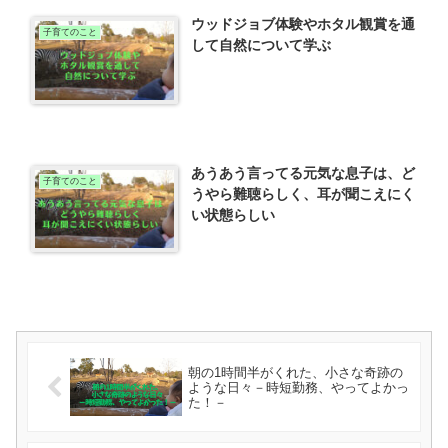
ウッドジョブ体験やホタル観賞を通
子育てのこと
して自然について学ぶ
あうあう言ってる元気な息子は、ど
子育てのこと
うやら難聴らしく、耳が聞こえにく
い状態らしい
朝の1時間半がくれた、小さな奇跡の
ような日々－時短勤務、やってよかっ
た！－