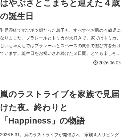
はやぶさとこまちと迎えた４歳
の誕生日
乳児湿疹でボツボツ顔だった息子も、すべすべお肌の４歳児に
なりました。プラレールとトミカが大好きで、家ではトミカ、
じいちゃんちではプラレールとスペースの関係で遊び方を分け
ています。誕生日をお祝いされ続けた３日間。とても楽しそう
だったなぁ。
2026.06.03
嵐のラストライブを家族で見届
けた夜。終わりと
「Happiness」の物語
2026.5.31。嵐のラストライブが開催され、家族４人リビング