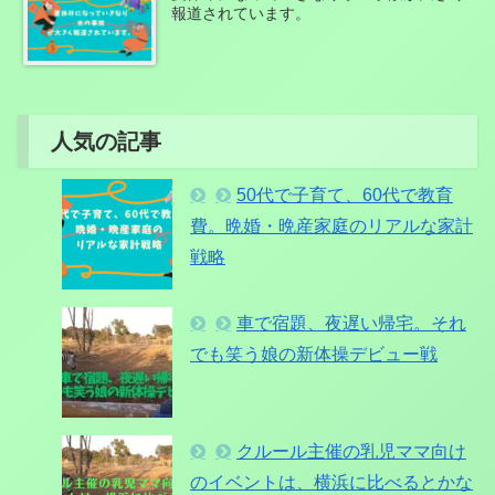
報道されています。
人気の記事
50代で子育て、60代で教育
費。晩婚・晩産家庭のリアルな家計
戦略
車で宿題、夜遅い帰宅。それ
でも笑う娘の新体操デビュー戦
クルール主催の乳児ママ向け
のイベントは、横浜に比べるとかな