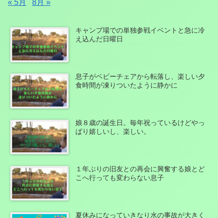
« 5月
8月 »
キャンプ場での単独参戦イベントと急に冷
え込んだ日曜日
息子がベビーチェアから転落し、楽しい夕
食時間が凍りついたように静かに
娘８歳の誕生日。毎年祝っているけどやっ
ぱり嬉しいし、楽しい。
１年ぶりの旧友との再会に興奮する娘とど
こへ行っても変わらない息子
夏休みになっていきなり水の事故が大きく