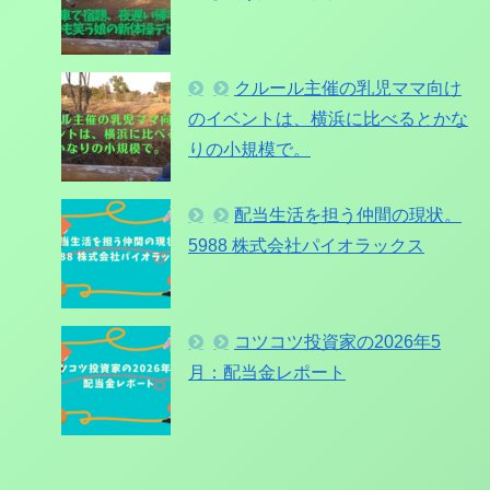
クルール主催の乳児ママ向け
のイベントは、横浜に比べるとかな
りの小規模で。
配当生活を担う仲間の現状。
5988 株式会社パイオラックス
コツコツ投資家の2026年5
月：配当金レポート