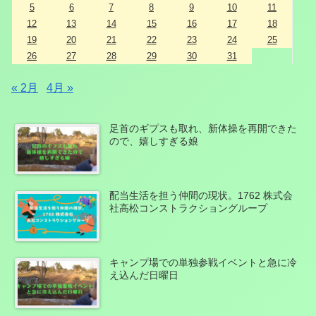
5
6
7
8
9
10
11
12
13
14
15
16
17
18
19
20
21
22
23
24
25
26
27
28
29
30
31
« 2月
4月 »
足首のギプスも取れ、新体操を再開できた
ので、嬉しすぎる娘
配当生活を担う仲間の現状。1762 株式会
社高松コンストラクショングループ
キャンプ場での単独参戦イベントと急に冷
え込んだ日曜日