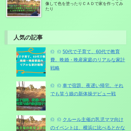
像して色を塗ったりＣＡＤで家を作ってみ
たり
人気の記事
50代で子育て、60代で教育
費。晩婚・晩産家庭のリアルな家計
戦略
車で宿題、夜遅い帰宅。それ
でも笑う娘の新体操デビュー戦
クルール主催の乳児ママ向け
のイベントは、横浜に比べるとかな