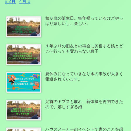
« 2月
4月 »
娘８歳の誕生日。毎年祝っているけどやっ
ぱり嬉しいし、楽しい。
１年ぶりの旧友との再会に興奮する娘とど
こへ行っても変わらない息子
夏休みになっていきなり水の事故が大きく
報道されています。
足首のギプスも取れ、新体操を再開できた
ので、嬉しすぎる娘
ハウスメーカーのイベントで家のことを想