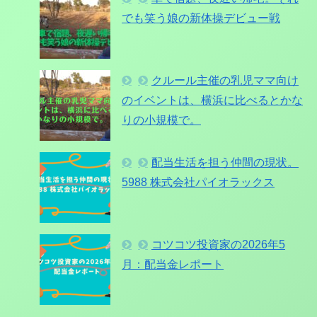
でも笑う娘の新体操デビュー戦
クルール主催の乳児ママ向け
のイベントは、横浜に比べるとかな
りの小規模で。
配当生活を担う仲間の現状。
5988 株式会社パイオラックス
コツコツ投資家の2026年5
月：配当金レポート