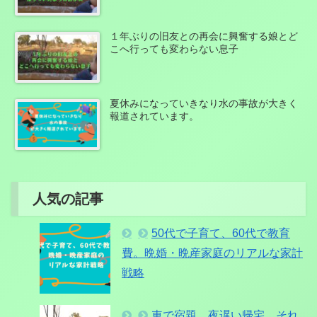
１年ぶりの旧友との再会に興奮する娘とど
こへ行っても変わらない息子
夏休みになっていきなり水の事故が大きく
報道されています。
人気の記事
50代で子育て、60代で教育
費。晩婚・晩産家庭のリアルな家計
戦略
車で宿題、夜遅い帰宅。それ