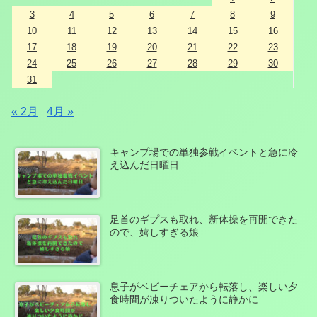
3
4
5
6
7
8
9
10
11
12
13
14
15
16
17
18
19
20
21
22
23
24
25
26
27
28
29
30
31
« 2月
4月 »
キャンプ場での単独参戦イベントと急に冷
え込んだ日曜日
足首のギプスも取れ、新体操を再開できた
ので、嬉しすぎる娘
息子がベビーチェアから転落し、楽しい夕
食時間が凍りついたように静かに