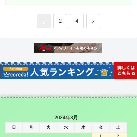
次
2
4
1
へ
2024年3月
日
月
火
水
木
金
土
1
2