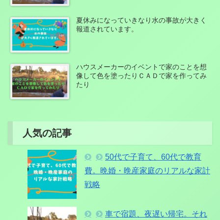
夏休みになっていきなり水の事故が大きく
報道されています。
ハウスメーカーのイベントで家のことを想
像して色を塗ったりＣＡＤで家を作ってみ
たり
人気の記事
50代で子育て、60代で教育
費。晩婚・晩産家庭のリアルな家計
戦略
車で宿題、夜遅い帰宅。それ