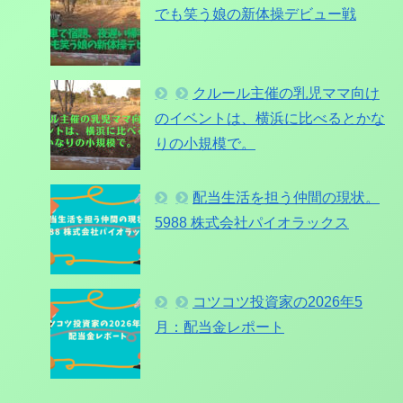
でも笑う娘の新体操デビュー戦
クルール主催の乳児ママ向け
のイベントは、横浜に比べるとかな
りの小規模で。
配当生活を担う仲間の現状。
5988 株式会社パイオラックス
コツコツ投資家の2026年5
月：配当金レポート