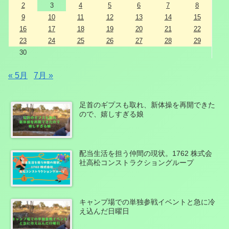
2
3
4
5
6
7
8
9
10
11
12
13
14
15
16
17
18
19
20
21
22
23
24
25
26
27
28
29
30
« 5月
7月 »
足首のギプスも取れ、新体操を再開できた
ので、嬉しすぎる娘
配当生活を担う仲間の現状。1762 株式会
社高松コンストラクショングループ
キャンプ場での単独参戦イベントと急に冷
え込んだ日曜日