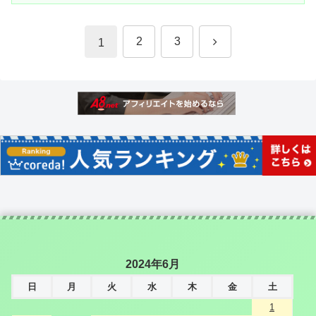
次
2
3
1
へ
2024年6月
日
月
火
水
木
金
土
1