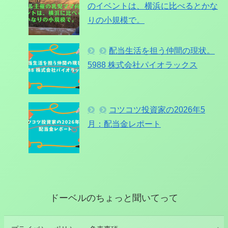
のイベントは、横浜に比べるとかな
りの小規模で。
配当生活を担う仲間の現状。
5988 株式会社パイオラックス
コツコツ投資家の2026年5
月：配当金レポート
ドーベルのちょっと聞いてって