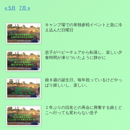
« 5月
7月 »
キャンプ場での単独参戦イベントと急に冷
え込んだ日曜日
息子がベビーチェアから転落し、楽しい夕
食時間が凍りついたように静かに
娘８歳の誕生日。毎年祝っているけどやっ
ぱり嬉しいし、楽しい。
１年ぶりの旧友との再会に興奮する娘とど
こへ行っても変わらない息子