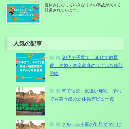
夏休みになっていきなり水の事故が大きく
報道されています。
人気の記事
50代で子育て、60代で教育
費。晩婚・晩産家庭のリアルな家計
戦略
車で宿題、夜遅い帰宅。それ
でも笑う娘の新体操デビュー戦
クルール主催の乳児ママ向け