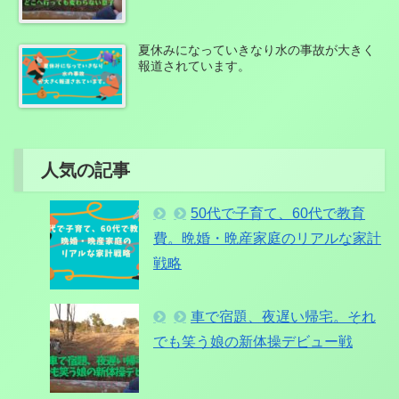
夏休みになっていきなり水の事故が大きく
報道されています。
人気の記事
50代で子育て、60代で教育
費。晩婚・晩産家庭のリアルな家計
戦略
車で宿題、夜遅い帰宅。それ
でも笑う娘の新体操デビュー戦