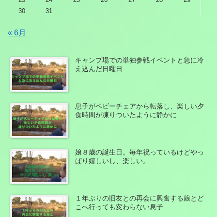
30
31
« 6月
キャンプ場での単独参戦イベントと急に冷
え込んだ日曜日
息子がベビーチェアから転落し、楽しい夕
食時間が凍りついたように静かに
娘８歳の誕生日。毎年祝っているけどやっ
ぱり嬉しいし、楽しい。
１年ぶりの旧友との再会に興奮する娘とど
こへ行っても変わらない息子