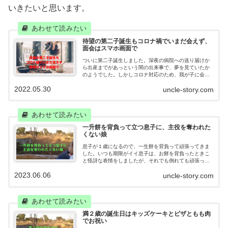
いきたいと思います。
待望の第二子誕生もコロナ禍でいまだ会えず、
面会はスマホ画面で
ついに第二子誕生しました。深夜の病院への送り届けか
ら出産までがあっという間の出来事で、夢を見ていたか
のようでした。しかしコロナ対応のため、我が子に会え
るのは、退院してから。それまでは、オンラインでの面
2022.05.30
uncle-story.com
会になってしまいます。あ～、早く抱っこしたい。
一升餅を背負って立つ息子に、主役を奪われた
くない娘
息子が１歳になるので、一生餅を背負って頑張ってきま
した。いつも期限がイイ息子は、お餅を背負ったときこ
と怪訝な表情をしましたが、それでも倒れても頑張って
立ち上がろうとしていました。そんな息子が大好きなの
2023.06.06
uncle-story.com
はお姉ちゃん。この日も主役の座は彼女にありました。
満２歳の誕生日はキッズケーキとピザともも肉
でお祝い