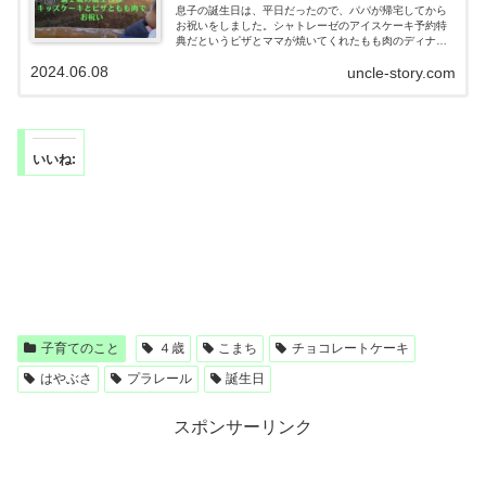
息子の誕生日は、平日だったので、パパが帰宅してから
お祝いをしました。シャトレーゼのアイスケーキ予約特
典だというピザとママが焼いてくれたもも肉のディナ
ー。早々に食べ終わるとケーキタイムです。こどもたち
2024.06.08
uncle-story.com
の成長は著しいです。
いいね:
子育てのこと
４歳
こまち
チョコレートケーキ
はやぶさ
プラレール
誕生日
スポンサーリンク