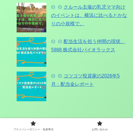
クルール主催の乳児ママ向け
のイベントは、横浜に比べるとかな
りの小規模で。
配当生活を担う仲間の現状。
5988 株式会社パイオラックス
コツコツ投資家の2026年5
月：配当金レポート
ドーベルのちょっと聞いてって
プライバシーポリシー・免責事項
お問い合わせ