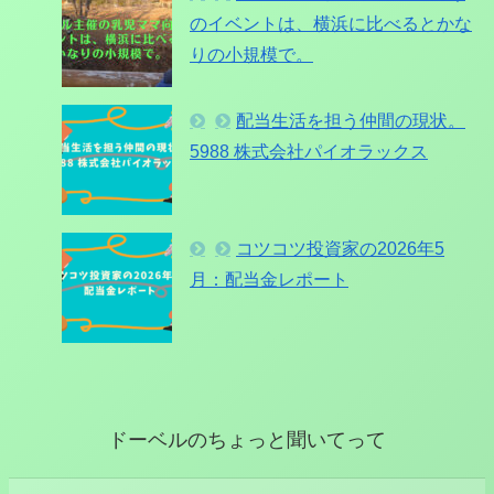
のイベントは、横浜に比べるとかな
りの小規模で。
配当生活を担う仲間の現状。
5988 株式会社パイオラックス
コツコツ投資家の2026年5
月：配当金レポート
ドーベルのちょっと聞いてって