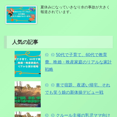
夏休みになっていきなり水の事故が大きく
報道されています。
人気の記事
50代で子育て、60代で教育
費。晩婚・晩産家庭のリアルな家計
戦略
車で宿題、夜遅い帰宅。それ
でも笑う娘の新体操デビュー戦
クルール主催の乳児ママ向け