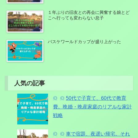
１年ぶりの旧友との再会に興奮する娘とど
こへ行っても変わらない息子
バスケワールドカップが盛り上がった
人気の記事
50代で子育て、60代で教育
費。晩婚・晩産家庭のリアルな家計
戦略
車で宿題、夜遅い帰宅。それ