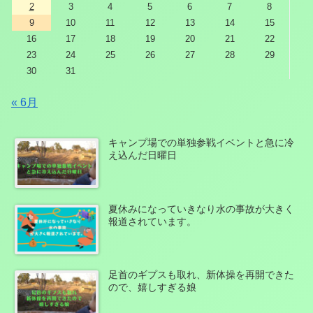
2
3
4
5
6
7
8
9
10
11
12
13
14
15
16
17
18
19
20
21
22
23
24
25
26
27
28
29
30
31
« 6月
キャンプ場での単独参戦イベントと急に冷
え込んだ日曜日
夏休みになっていきなり水の事故が大きく
報道されています。
足首のギプスも取れ、新体操を再開できた
ので、嬉しすぎる娘