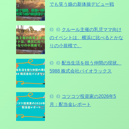
でも笑う娘の新体操デビュー戦
クルール主催の乳児ママ向け
のイベントは、横浜に比べるとかな
りの小規模で。
配当生活を担う仲間の現状。
5988 株式会社パイオラックス
コツコツ投資家の2026年5
月：配当金レポート