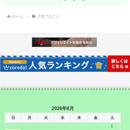
ホーム
子育てのこと
2026年8月
日
月
火
水
木
金
土
1