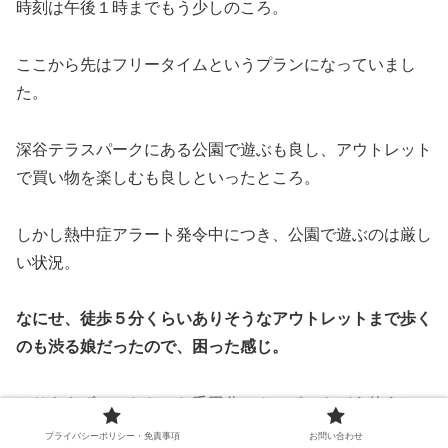
時刻は午後１時までもう少しのころ。
ここから先はフリータイムというプランになっていまし
た。
深谷テラスパークにある公園で遊ぶも良し、アウトレット
で買い物を楽しむも良しといったところ。
しかし熱中症アラート発令中につき、公園で遊ぶのは厳し
い状況。
なにせ、徒歩５分くらいありそうなアウトレットまで歩く
のも渋る娘だったので、困った感じ。
とりあえず、いただいた千円分のクーポンをどう使うか
を、ふたりで決めようということになりました。
プライバシーポリシー・免責事項
お問い合わせ