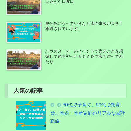
え込んだ日曜日
夏休みになっていきなり水の事故が大きく
報道されています。
ハウスメーカーのイベントで家のことを想
像して色を塗ったりＣＡＤで家を作ってみ
たり
人気の記事
50代で子育て、60代で教育
費。晩婚・晩産家庭のリアルな家計
戦略