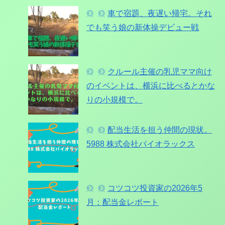
車で宿題、夜遅い帰宅。それ
でも笑う娘の新体操デビュー戦
クルール主催の乳児ママ向け
のイベントは、横浜に比べるとかな
りの小規模で。
配当生活を担う仲間の現状。
5988 株式会社パイオラックス
コツコツ投資家の2026年5
月：配当金レポート