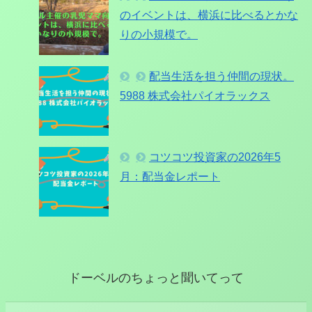
のイベントは、横浜に比べるとかな
りの小規模で。
配当生活を担う仲間の現状。
5988 株式会社パイオラックス
コツコツ投資家の2026年5
月：配当金レポート
ドーベルのちょっと聞いてって