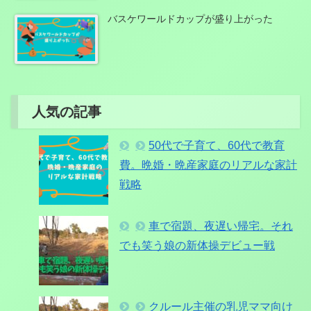
バスケワールドカップが盛り上がった
人気の記事
50代で子育て、60代で教育
費。晩婚・晩産家庭のリアルな家計
戦略
車で宿題、夜遅い帰宅。それ
でも笑う娘の新体操デビュー戦
クルール主催の乳児ママ向け