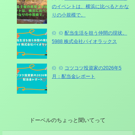
のイベントは、横浜に比べるとかな
りの小規模で。
配当生活を担う仲間の現状。
5988 株式会社パイオラックス
コツコツ投資家の2026年5
月：配当金レポート
ドーベルのちょっと聞いてって