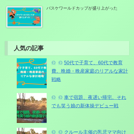
バスケワールドカップが盛り上がった
人気の記事
50代で子育て、60代で教育
費。晩婚・晩産家庭のリアルな家計
戦略
車で宿題、夜遅い帰宅。それ
でも笑う娘の新体操デビュー戦
クルール主催の乳児ママ向け