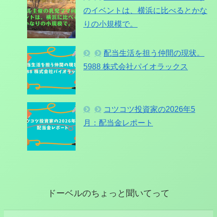
のイベントは、横浜に比べるとかな
りの小規模で。
配当生活を担う仲間の現状。
5988 株式会社パイオラックス
コツコツ投資家の2026年5
月：配当金レポート
ドーベルのちょっと聞いてって