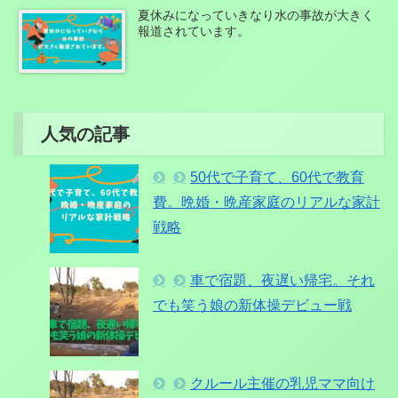
夏休みになっていきなり水の事故が大きく
報道されています。
人気の記事
50代で子育て、60代で教育
費。晩婚・晩産家庭のリアルな家計
戦略
車で宿題、夜遅い帰宅。それ
でも笑う娘の新体操デビュー戦
クルール主催の乳児ママ向け