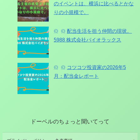
のイベントは、横浜に比べるとかな
りの小規模で。
配当生活を担う仲間の現状。
5988 株式会社パイオラックス
コツコツ投資家の2026年5
月：配当金レポート
ドーベルのちょっと聞いてって