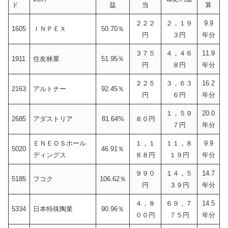
ド
益
当
算
２２２
２，１９
9.9
1605
ＩＮＰＥＸ
50.70％
円
３円
年分
３７５
４，４６
11.9
1911
住友林業
51.95％
円
８円
年分
２２５
３，６３
16.2
2163
アルトナー
92.45％
円
６円
年分
１，５９
20.0
2685
アダストリア
81.64%
８０円
７円
年分
ＥＮＥＯＳホール
１，１
１１，８
9.9
5020
46.91％
ディングス
８８円
１９円
年分
９９０
１４，５
14.7
5185
フコク
106.62％
円
３９円
年分
４，８
６９，７
14.5
5334
日本特殊陶業
90.96％
００円
７５円
年分