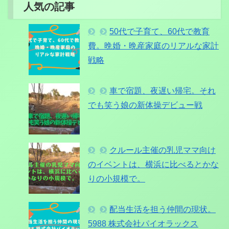
人気の記事
50代で子育て、60代で教育
費。晩婚・晩産家庭のリアルな家計
戦略
車で宿題、夜遅い帰宅。それ
でも笑う娘の新体操デビュー戦
クルール主催の乳児ママ向け
のイベントは、横浜に比べるとかな
りの小規模で。
配当生活を担う仲間の現状。
5988 株式会社パイオラックス