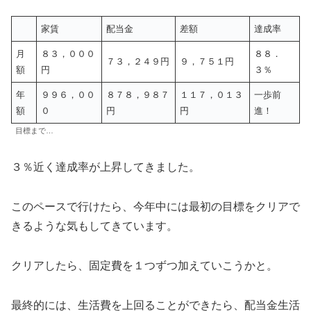
家賃
配当金
差額
達成率
月
８３，０００
８８．
７３，２４９円
９，７５１円
額
円
３％
年
９９６，００
８７８，９８７
１１７，０１３
一歩前
額
０
円
円
進！
目標まで…
３％近く達成率が上昇してきました。
このペースで行けたら、今年中には最初の目標をクリアで
きるような気もしてきています。
クリアしたら、固定費を１つずつ加えていこうかと。
最終的には、生活費を上回ることができたら、配当金生活