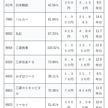
３５０
３，１３
9.0
6178
日本郵政
42.56％
円
３円
年分
１，５
２１，８
14.6
7995
バルカー
81.84％
００円
８５
年分
４１５
４，８６
11.7
8002
丸紅
67.23％
円
１円
年分
１，０
２３，７
22.6
8058
三菱商事
103.02％
５０円
５０円
年分
５，４
６７，９
12.6
8316
三井住友ＦＧ
73.89％
００円
１６円
年分
１，３
１１，７
8.5
8425
みずほリース
38.11％
７６円
３６円
年分
三菱ＨＣキャピタ
11.0
8953
70.38％
７４円
８１４円
ル
年分
３３０
３，５８
10.9
8923
トーセイ
51.41％
円
６円
年分