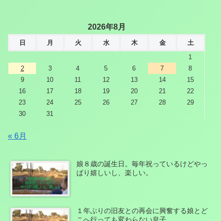
2026年8月
日
月
火
水
木
金
土
1
2
3
4
5
6
7
8
9
10
11
12
13
14
15
16
17
18
19
20
21
22
23
24
25
26
27
28
29
30
31
« 6月
娘８歳の誕生日。毎年祝っているけどやっ
ぱり嬉しいし、楽しい。
１年ぶりの旧友との再会に興奮する娘とど
こへ行っても変わらない息子