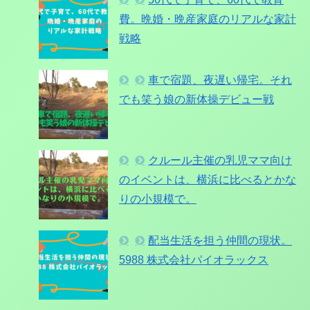
費。晩婚・晩産家庭のリアルな家計
戦略
車で宿題、夜遅い帰宅。それ
でも笑う娘の新体操デビュー戦
クルール主催の乳児ママ向け
のイベントは、横浜に比べるとかな
りの小規模で。
配当生活を担う仲間の現状。
5988 株式会社パイオラックス