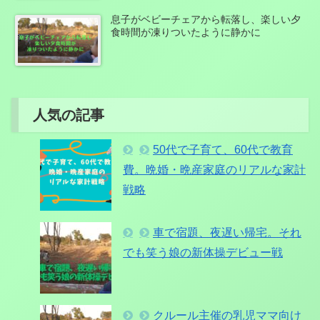
息子がベビーチェアから転落し、楽しい夕
食時間が凍りついたように静かに
人気の記事
50代で子育て、60代で教育
費。晩婚・晩産家庭のリアルな家計
戦略
車で宿題、夜遅い帰宅。それ
でも笑う娘の新体操デビュー戦
クルール主催の乳児ママ向け