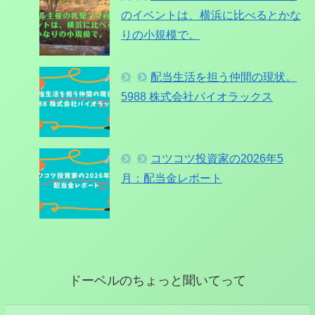
のイベントは、横浜に比べるとかな
りの小規模で。
配当生活を担う仲間の現状。
5988 株式会社パイオラックス
コツコツ投資家の2026年5
月：配当金レポート
ドーベルのちょっと聞いてって