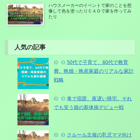
ハウスメーカーのイベントで家のことを想
像して色を塗ったりＣＡＤで家を作ってみ
たり
人気の記事
50代で子育て、60代で教育
費。晩婚・晩産家庭のリアルな家計
戦略
車で宿題、夜遅い帰宅。それ
でも笑う娘の新体操デビュー戦
クルール主催の乳児ママ向け