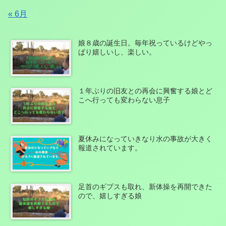
« 6月
娘８歳の誕生日。毎年祝っているけどやっ
ぱり嬉しいし、楽しい。
１年ぶりの旧友との再会に興奮する娘とど
こへ行っても変わらない息子
夏休みになっていきなり水の事故が大きく
報道されています。
足首のギプスも取れ、新体操を再開できた
ので、嬉しすぎる娘