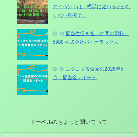
のイベントは、横浜に比べるとかな
りの小規模で。
配当生活を担う仲間の現状。
5988 株式会社パイオラックス
コツコツ投資家の2026年5
月：配当金レポート
ドーベルのちょっと聞いてって