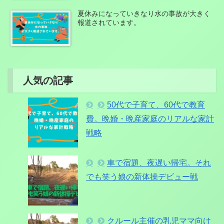
夏休みになっていきなり水の事故が大きく
報道されています。
人気の記事
50代で子育て、60代で教育
費。晩婚・晩産家庭のリアルな家計
戦略
車で宿題、夜遅い帰宅。それ
でも笑う娘の新体操デビュー戦
クルール主催の乳児ママ向け