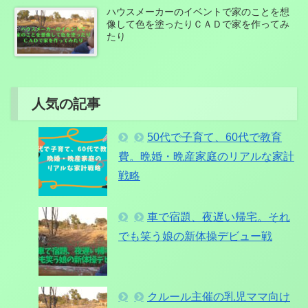
ハウスメーカーのイベントで家のことを想
像して色を塗ったりＣＡＤで家を作ってみ
たり
人気の記事
50代で子育て、60代で教育
費。晩婚・晩産家庭のリアルな家計
戦略
車で宿題、夜遅い帰宅。それ
でも笑う娘の新体操デビュー戦
クルール主催の乳児ママ向け