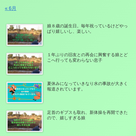
« 6月
娘８歳の誕生日。毎年祝っているけどやっ
ぱり嬉しいし、楽しい。
１年ぶりの旧友との再会に興奮する娘とど
こへ行っても変わらない息子
夏休みになっていきなり水の事故が大きく
報道されています。
足首のギプスも取れ、新体操を再開できた
ので、嬉しすぎる娘