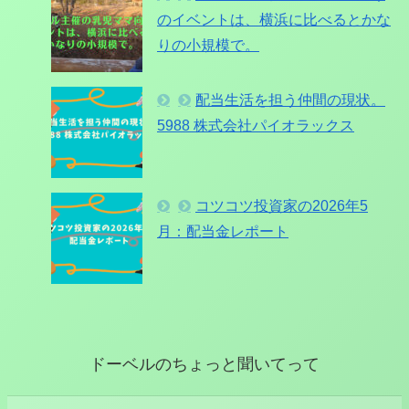
のイベントは、横浜に比べるとかな
りの小規模で。
配当生活を担う仲間の現状。
5988 株式会社パイオラックス
コツコツ投資家の2026年5
月：配当金レポート
ドーベルのちょっと聞いてって