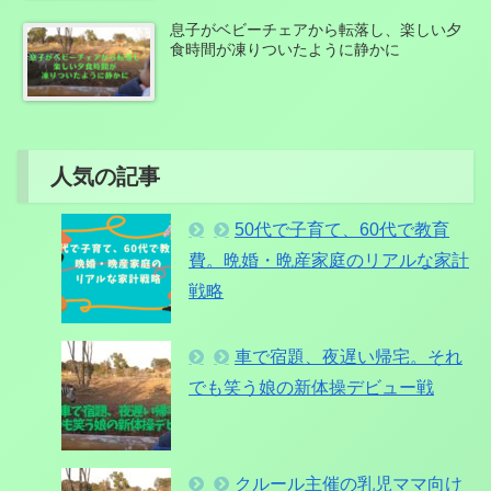
息子がベビーチェアから転落し、楽しい夕
食時間が凍りついたように静かに
人気の記事
50代で子育て、60代で教育
費。晩婚・晩産家庭のリアルな家計
戦略
車で宿題、夜遅い帰宅。それ
でも笑う娘の新体操デビュー戦
クルール主催の乳児ママ向け