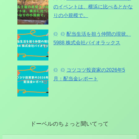
のイベントは、横浜に比べるとかな
りの小規模で。
配当生活を担う仲間の現状。
5988 株式会社パイオラックス
コツコツ投資家の2026年5
月：配当金レポート
ドーベルのちょっと聞いてって