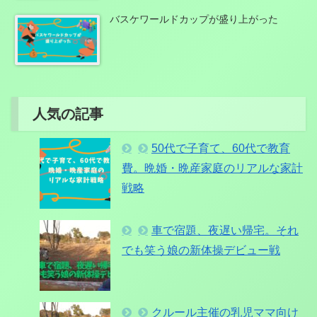
バスケワールドカップが盛り上がった
人気の記事
50代で子育て、60代で教育
費。晩婚・晩産家庭のリアルな家計
戦略
車で宿題、夜遅い帰宅。それ
でも笑う娘の新体操デビュー戦
クルール主催の乳児ママ向け