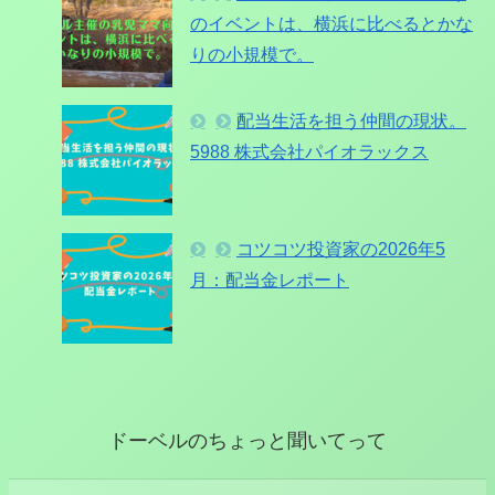
のイベントは、横浜に比べるとかな
りの小規模で。
配当生活を担う仲間の現状。
5988 株式会社パイオラックス
コツコツ投資家の2026年5
月：配当金レポート
ドーベルのちょっと聞いてって