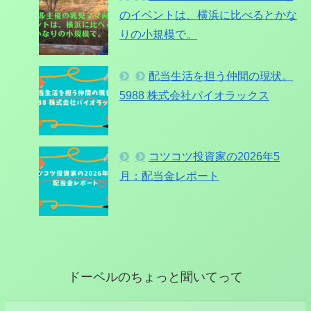
のイベントは、横浜に比べるとかな
りの小規模で。
配当生活を担う仲間の現状。
5988 株式会社パイオラックス
コツコツ投資家の2026年5
月：配当金レポート
ドーベルのちょっと聞いてって