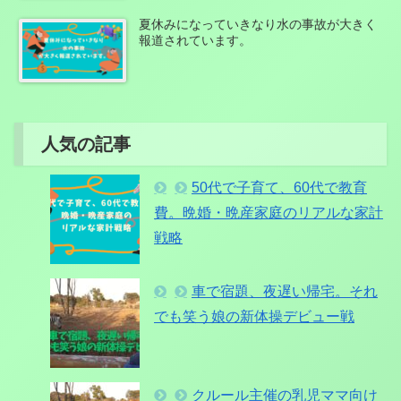
夏休みになっていきなり水の事故が大きく
報道されています。
人気の記事
50代で子育て、60代で教育
費。晩婚・晩産家庭のリアルな家計
戦略
車で宿題、夜遅い帰宅。それ
でも笑う娘の新体操デビュー戦
クルール主催の乳児ママ向け