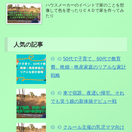
ハウスメーカーのイベントで家のことを想
像して色を塗ったりＣＡＤで家を作ってみ
たり
人気の記事
50代で子育て、60代で教育
費。晩婚・晩産家庭のリアルな家計
戦略
車で宿題、夜遅い帰宅。それ
でも笑う娘の新体操デビュー戦
クルール主催の乳児ママ向け