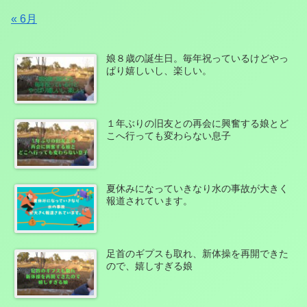
« 6月
娘８歳の誕生日。毎年祝っているけどやっ
ぱり嬉しいし、楽しい。
１年ぶりの旧友との再会に興奮する娘とど
こへ行っても変わらない息子
夏休みになっていきなり水の事故が大きく
報道されています。
足首のギプスも取れ、新体操を再開できた
ので、嬉しすぎる娘