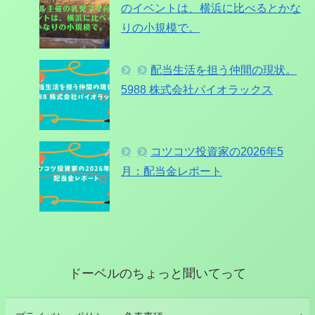
のイベントは、横浜に比べるとかな
りの小規模で。
配当生活を担う仲間の現状。
5988 株式会社パイオラックス
コツコツ投資家の2026年5
月：配当金レポート
ドーベルのちょっと聞いてって