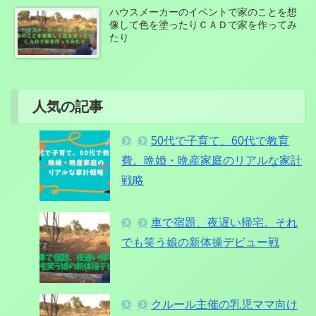
ハウスメーカーのイベントで家のことを想
像して色を塗ったりＣＡＤで家を作ってみ
たり
人気の記事
50代で子育て、60代で教育
費。晩婚・晩産家庭のリアルな家計
戦略
車で宿題、夜遅い帰宅。それ
でも笑う娘の新体操デビュー戦
クルール主催の乳児ママ向け