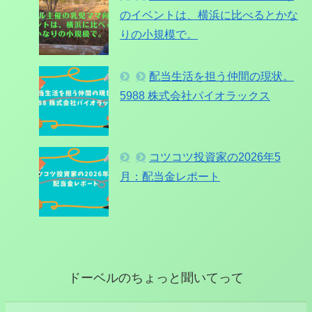
のイベントは、横浜に比べるとかな
りの小規模で。
配当生活を担う仲間の現状。
5988 株式会社パイオラックス
コツコツ投資家の2026年5
月：配当金レポート
ドーベルのちょっと聞いてって