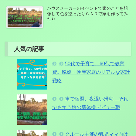
ハウスメーカーのイベントで家のことを想
像して色を塗ったりＣＡＤで家を作ってみ
たり
人気の記事
50代で子育て、60代で教育
費。晩婚・晩産家庭のリアルな家計
戦略
車で宿題、夜遅い帰宅。それ
でも笑う娘の新体操デビュー戦
クルール主催の乳児ママ向け