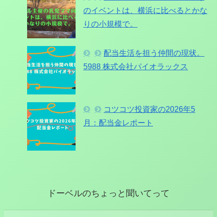
のイベントは、横浜に比べるとかな
りの小規模で。
配当生活を担う仲間の現状。
5988 株式会社パイオラックス
コツコツ投資家の2026年5
月：配当金レポート
ドーベルのちょっと聞いてって