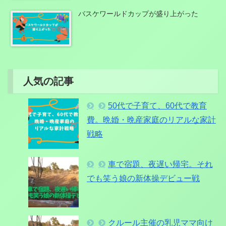
バスケワールドカップが盛り上がった
人気の記事
50代で子育て、60代で教育
費。晩婚・晩産家庭のリアルな家計
戦略
車で宿題、夜遅い帰宅。それ
でも笑う娘の新体操デビュー戦
クルール主催の乳児ママ向け