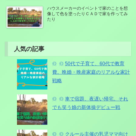
ハウスメーカーのイベントで家のことを想
像して色を塗ったりＣＡＤで家を作ってみ
たり
人気の記事
50代で子育て、60代で教育
費。晩婚・晩産家庭のリアルな家計
戦略
車で宿題、夜遅い帰宅。それ
でも笑う娘の新体操デビュー戦
クルール主催の乳児ママ向け