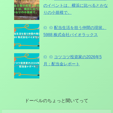
のイベントは、横浜に比べるとかな
りの小規模で。
配当生活を担う仲間の現状。
5988 株式会社パイオラックス
コツコツ投資家の2026年5
月：配当金レポート
ドーベルのちょっと聞いてって