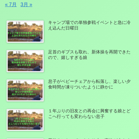
« 7月
3月 »
キャンプ場での単独参戦イベントと急に冷
え込んだ日曜日
足首のギプスも取れ、新体操を再開できた
ので、嬉しすぎる娘
息子がベビーチェアから転落し、楽しい夕
食時間が凍りついたように静かに
１年ぶりの旧友との再会に興奮する娘とど
こへ行っても変わらない息子