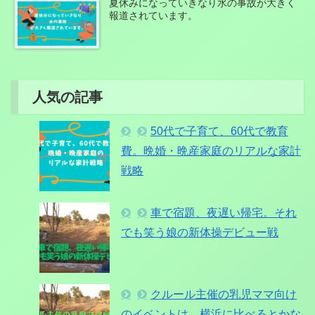
夏休みになっていきなり水の事故が大きく
報道されています。
人気の記事
50代で子育て、60代で教育
費。晩婚・晩産家庭のリアルな家計
戦略
車で宿題、夜遅い帰宅。それ
でも笑う娘の新体操デビュー戦
クルール主催の乳児ママ向け
のイベントは、横浜に比べるとかな