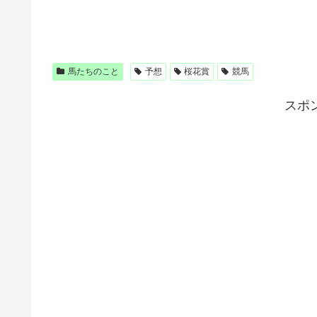
馬たちのこと
予想
桜花賞
競馬
スポ