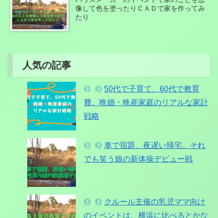
像して色を塗ったりＣＡＤで家を作ってみ
たり
人気の記事
50代で子育て、60代で教育
費。晩婚・晩産家庭のリアルな家計
戦略
車で宿題、夜遅い帰宅。それ
でも笑う娘の新体操デビュー戦
クルール主催の乳児ママ向け
のイベントは、横浜に比べるとかな