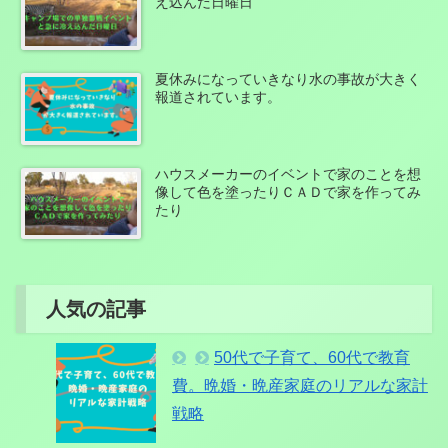
え込んだ日曜日
夏休みになっていきなり水の事故が大きく
報道されています。
ハウスメーカーのイベントで家のことを想
像して色を塗ったりＣＡＤで家を作ってみ
たり
人気の記事
50代で子育て、60代で教育
費。晩婚・晩産家庭のリアルな家計
戦略