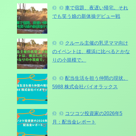
車で宿題、夜遅い帰宅。それ
でも笑う娘の新体操デビュー戦
クルール主催の乳児ママ向け
のイベントは、横浜に比べるとかな
りの小規模で。
配当生活を担う仲間の現状。
5988 株式会社パイオラックス
コツコツ投資家の2026年5
月：配当金レポート