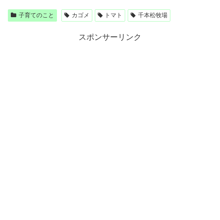
子育てのこと
カゴメ
トマト
千本松牧場
スポンサーリンク