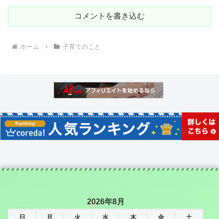
コメントを書き込む
ホーム
子育てのこと
2026年8月
日
月
火
水
木
金
土