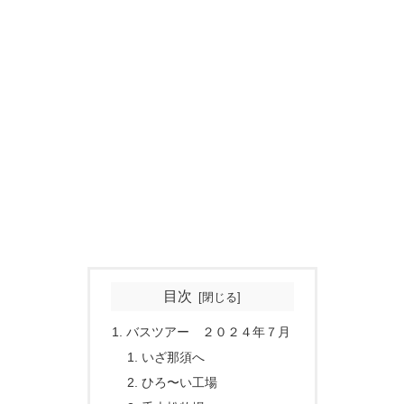
目次
バスツアー ２０２４年７月
いざ那須へ
ひろ〜い工場