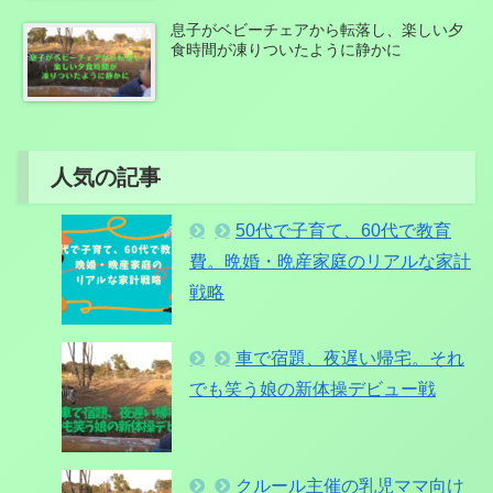
息子がベビーチェアから転落し、楽しい夕
食時間が凍りついたように静かに
人気の記事
50代で子育て、60代で教育
費。晩婚・晩産家庭のリアルな家計
戦略
車で宿題、夜遅い帰宅。それ
でも笑う娘の新体操デビュー戦
クルール主催の乳児ママ向け