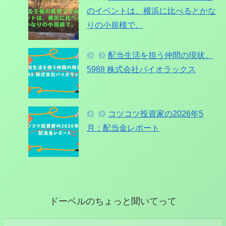
のイベントは、横浜に比べるとかな
りの小規模で。
配当生活を担う仲間の現状。
5988 株式会社パイオラックス
コツコツ投資家の2026年5
月：配当金レポート
ドーベルのちょっと聞いてって