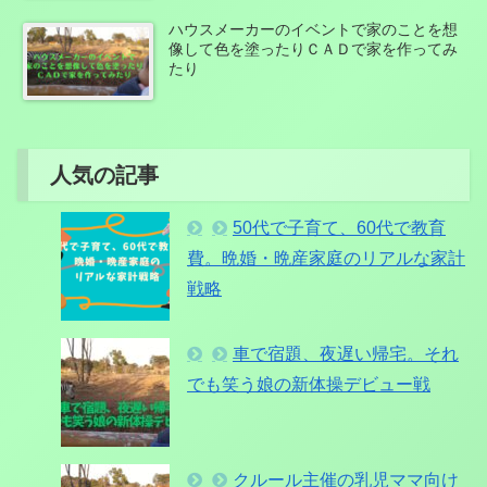
ハウスメーカーのイベントで家のことを想
像して色を塗ったりＣＡＤで家を作ってみ
たり
人気の記事
50代で子育て、60代で教育
費。晩婚・晩産家庭のリアルな家計
戦略
車で宿題、夜遅い帰宅。それ
でも笑う娘の新体操デビュー戦
クルール主催の乳児ママ向け