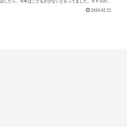
話したら、今年はこどもが少ないと言ってました。ＮＰＯの活
動も苦労が多いそうです。
2024.02.22