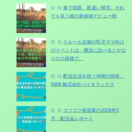
車で宿題、夜遅い帰宅。それ
でも笑う娘の新体操デビュー戦
クルール主催の乳児ママ向け
のイベントは、横浜に比べるとかな
りの小規模で。
配当生活を担う仲間の現状。
5988 株式会社パイオラックス
コツコツ投資家の2026年5
月：配当金レポート