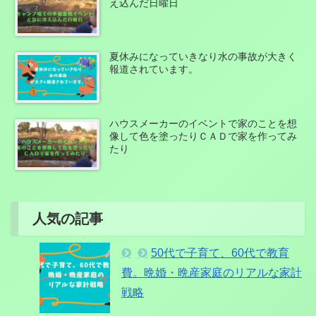
え込んだ日曜日
夏休みになっていきなり水の事故が大きく
報道されています。
ハウスメーカーのイベントで家のことを想
像して色を塗ったりＣＡＤで家を作ってみ
たり
人気の記事
50代で子育て、60代で教育
費。晩婚・晩産家庭のリアルな家計
戦略