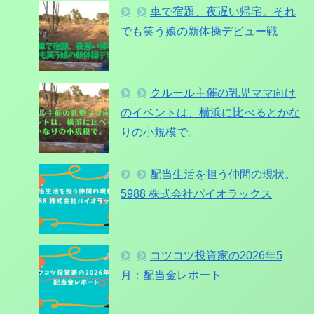
車で宿題、夜遅い帰宅。それ
でも笑う娘の新体操デビュー戦
クルール主催の乳児ママ向け
のイベントは、横浜に比べるとかな
りの小規模で。
配当生活を担う仲間の現状。
5988 株式会社パイオラックス
コツコツ投資家の2026年5
月：配当金レポート