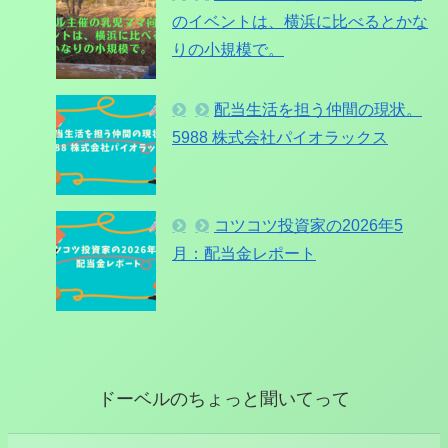
のイベントは、横浜に比べるとかな
りの小規模で。
配当生活を担う仲間の現状。
5988 株式会社パイオラックス
コツコツ投資家の2026年5
月：配当金レポート
ドーベルのちょっと聞いてって