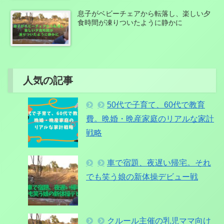
息子がベビーチェアから転落し、楽しい夕
食時間が凍りついたように静かに
人気の記事
50代で子育て、60代で教育
費。晩婚・晩産家庭のリアルな家計
戦略
車で宿題、夜遅い帰宅。それ
でも笑う娘の新体操デビュー戦
クルール主催の乳児ママ向け