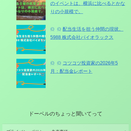
のイベントは、横浜に比べるとかな
りの小規模で。
配当生活を担う仲間の現状。
5988 株式会社パイオラックス
コツコツ投資家の2026年5
月：配当金レポート
ドーベルのちょっと聞いてって