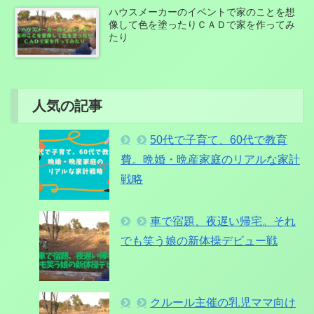
ハウスメーカーのイベントで家のことを想
像して色を塗ったりＣＡＤで家を作ってみ
たり
人気の記事
50代で子育て、60代で教育
費。晩婚・晩産家庭のリアルな家計
戦略
車で宿題、夜遅い帰宅。それ
でも笑う娘の新体操デビュー戦
クルール主催の乳児ママ向け