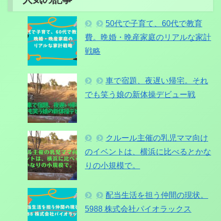
50代で子育て、60代で教育
費。晩婚・晩産家庭のリアルな家計
戦略
車で宿題、夜遅い帰宅。それ
でも笑う娘の新体操デビュー戦
クルール主催の乳児ママ向け
のイベントは、横浜に比べるとかな
りの小規模で。
配当生活を担う仲間の現状。
5988 株式会社パイオラックス