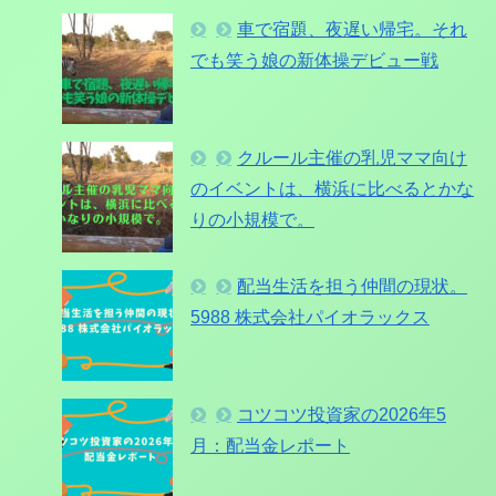
車で宿題、夜遅い帰宅。それ
でも笑う娘の新体操デビュー戦
クルール主催の乳児ママ向け
のイベントは、横浜に比べるとかな
りの小規模で。
配当生活を担う仲間の現状。
5988 株式会社パイオラックス
コツコツ投資家の2026年5
月：配当金レポート