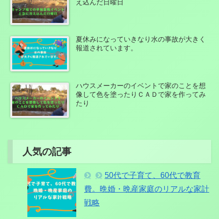
え込んだ日曜日
夏休みになっていきなり水の事故が大きく
報道されています。
ハウスメーカーのイベントで家のことを想
像して色を塗ったりＣＡＤで家を作ってみ
たり
人気の記事
50代で子育て、60代で教育
費。晩婚・晩産家庭のリアルな家計
戦略