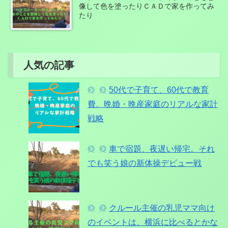
像して色を塗ったりＣＡＤで家を作ってみ
たり
人気の記事
50代で子育て、60代で教育
費。晩婚・晩産家庭のリアルな家計
戦略
車で宿題、夜遅い帰宅。それ
でも笑う娘の新体操デビュー戦
クルール主催の乳児ママ向け
のイベントは、横浜に比べるとかな