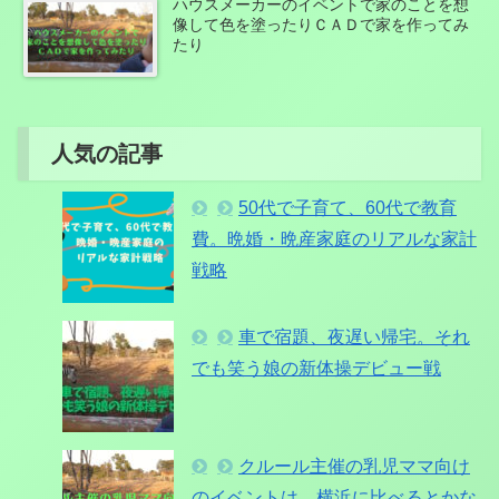
ハウスメーカーのイベントで家のことを想
像して色を塗ったりＣＡＤで家を作ってみ
たり
人気の記事
50代で子育て、60代で教育
費。晩婚・晩産家庭のリアルな家計
戦略
車で宿題、夜遅い帰宅。それ
でも笑う娘の新体操デビュー戦
クルール主催の乳児ママ向け
のイベントは、横浜に比べるとかな