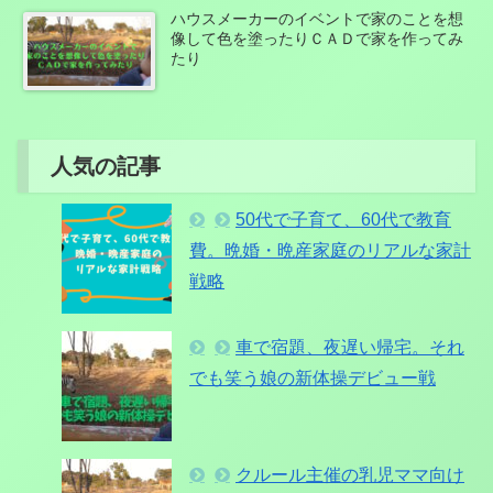
ハウスメーカーのイベントで家のことを想
像して色を塗ったりＣＡＤで家を作ってみ
たり
人気の記事
50代で子育て、60代で教育
費。晩婚・晩産家庭のリアルな家計
戦略
車で宿題、夜遅い帰宅。それ
でも笑う娘の新体操デビュー戦
クルール主催の乳児ママ向け