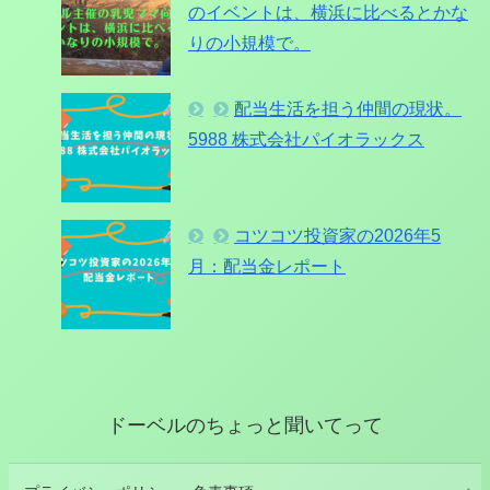
のイベントは、横浜に比べるとかな
りの小規模で。
配当生活を担う仲間の現状。
5988 株式会社パイオラックス
コツコツ投資家の2026年5
月：配当金レポート
ドーベルのちょっと聞いてって